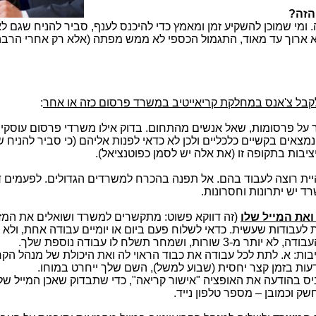
הזה?
 ומי שמוכן להשקיע זמן ומאמץ כדי להיכנס לענף, סביר להניח שגם 
 ארוך עד מאוד, התגמול הכספי לא ממש מפתה (אלא רק אחרי הרבה 
לקבל צ'אנס במחלקת קריאייטיב במשרד פרסום כזה או אחר
:
ור על פרסומות, שאל אנשים מהתחום. בדוק אילו משרדי פרסום עוסקי
מצאים בקשיים כלכליים ולכן לא כדאי לפנות אליהם (כי סביר להניח ש
יבות בתקופה זו (את אלה יש לסמן כפוטנציאל).
יית רוצה לעבוד בהם. אל תפנה בהכרח למשרדים הגדולים. לפעמים דו
ד יש יתרונות וחסרונות.
את המייל שלו
(זה דווקא פשוט: מתקשרים למשרד ושואלים את המזכ
ות לעבודות שעשית. כדאי לשלוח פעם ביום או יומיים עבודה אחת, ול
שמחר תשלח לו עבודה נוספת שלך.
ת: א. לתת לכל עבודה את כבוד הראוי לה ואת היכולת של מנהל הקר
ס בהודעה את האופציה "אישור קריאה", כדי שתבדוק שאכן המייל שלך
שק וכמובן – מספר טלפון נייד.