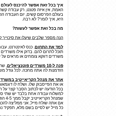
איך בכל זאת אפשר להיכנס לעולם 
האמת, אין איזה פטנט, רק עבודה קשה.
בעולם הפרסום קשים, יום העבודה הוא
היא, איך לומר? לא רבה.
מה בכל זאת אפשר לעשות?
הנה מספר שלבים שיעלו את סיכוייך 
למד את התחום
. כנס לאינטרנט, עב
תוכל לתרום להם. בדוק אילו משרדים נ
משרדים דווקא צומחים או מראים על יצ
פנה ל-10 משרדים פוטנציאלים
, שה
הזדמנות לה אתה מחכה. לכל גודל משר
אתר את מנהל הקריאייטיב במשרד ו
או את הפייסבוק שלו. ושלח לו דוגמא
בכל הודעה יש לכתוב הסבר קצר על העבודה, לא יותר מ-3 שורות, ו
למשלוח עבודה אחת בלבד יש שתי סיבו
שמנהל הקריאייטיב יקבל ממך 4-5 הודעות בזמן קצר יחסית (שבוע למשל), השם שלך ייחרט במוחו.
אם אתה שולח מייל, אני ממליצה להכני
כל מייל יש לסיים בשם מלא, תפקיד נח