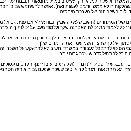
ת המשרד
ולשלוח למנהל הקריאייטיב במייל מחמאות ותובנות על העבוד
הלקוחות לא ממש יודעים לעשות זאת). אפשר להשתמש גם ב"חברים ש
ידי לזה בשלב הזה של מערכת היחסים.
ים של המתחרים
(חשוב שלא להשמיץ! ובוודאי לא אם פנית גם אל
 יוכל לאמוד את יכולת האבחנה שלך וללמוד מעט על יכולותיך היצירת
דות נוספות. אם אין ושלחת כבר את כולן – להכין משהו חדש. אפילו
תסמוך על כך שהצד השני שמר את החמרים שלך.
גבי הסיכוי להתקבל לעבודה במשרד. חשוב לא להתעקש על השכר. זה
 תוכל להתחיל לדרוש שכר גבוה יותר.
 ובו תתבקש להפסיק "לנדנד". לא להיעלב. עובדי ענף הפרסום עסוקים 
ה ולא תחת אותו מנהל קריאייטיב ששכח שפעם גם הוא היה חסר ניסיון