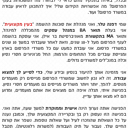
ובכלל, באיזה בתפקיד מהם כדאי לי לבחור? מה המשכורות בענף
הפרסום? מה אפשרויות הקידום שלי? איך להתכונן לראיון עבודה
במשרד פרסום? ועוד.
שמי
דפנה טלר
, ואני מנהלת את סוכנות ההשמה "
בעין מקצועית
".
אני בעלת
תואר
BA
במנהל עסקים
מהמכללה למינהל,
ותואר
MA
בתקשורת
מאוניברסיטת בר אילן. אני עוסקת בהשמה
לענף הפרסום מעל ל-10 שנים, וזאת לאחר שעבדתי במשך 10 שנים
במשרדי פרסום. אני עובדת כמעט עם כל משרדי הפרסום בארץ
ומגייסת עובדים מכל התחומים והרמות; החל מג'וניורים חסרי נסיון
וכלה במנכ"לים למשרדים גדולים.
אני מזמינה אותך להיעזר בנסיון ובידע שלי,
כדי לסייע לך למצוא
עבודה
. זה לא נכון לחשוב שמשרדי הפרסום מגייסים רק מועמדים
מנוסים. להפך, יותר ויותר משרדים מגייסים גם מועמדים חסרי נסיון.
בפגישה איתי, תגלה איפה הם מוצאים את אותם מועמדים, ומדוע
הם לא מצאו אותך עדיין.
הפגישה אותה נערוך הינה
אישית וממוקדת
למשך שעה, אתה ואני.
בפגישה הזו נעסוק רק בך ובקריירה המקצועית שלך, וכמובן נענה
על כל השאלות שהוזכרו לעיל ועל שאלות נוספות. נשפר את קורות
החיים שלך, נעבור על תיק העבודות (למשרות רלוונטיות), תקבל