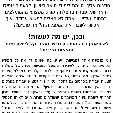
חוזרים אליך. סיימת לימודי תואר ראשון, לפעמים אפילו
תואר שני, עברת בהצלחה קורס מקצועי מהמומלצים
בתחום, ועדיין – אתה לא מצליח למצוא עבודה. איך
אפשר לשבור את המעגל הזה? מה עושים??
ובכן, יש מה לעשות!
לא תאמין כמה הפתרון נגיש, מהיר, קל ליישון ומניב
תוצאות מיידיות!
אני מזמינה אותך
לפגישת ייעוץ
, בה אעניק לך את כל המידע
והטיפים הנדרשים לך לשבירת המעגל.
בפגישה נענה של שאלות
רבות שמעסיקות אותך
, ביניהן: איך לכתוב קו"ח שיגרמו למעסיקים
לחזור אליך? מה לכתוב/לא לכתוב בקורות חיים? איפה מוצאים
הצעות עבודה בפרסום גם לחסרי נסיון? איך למצוא עבודה בפרסום
גם כשאין מודעות דרושים לחסרי נסיון? מה מחפשים המנהלים
במשרדי הפרסום כשהם מזמנים מועמד לראיון? איך להשיג יתרון
תחרותי לעומת שאר המועמדים ששולחים קורות חיים לאותו תפקיד
שאני מעוניין בו? האם לכתוב קו"ח יצירתיים ומקוריים כדי לבלוט או
פשוטים ושגרתיים? מה ההבדל בין פלנר אסטרטגיה לפלנר מדיה?