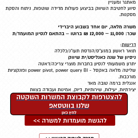
מאתגר ומעניין
סיוע לחטיבת השיווק בביצוע פעולות מדידה שוטפות, ניתוח והסקת
מסקנות.
משרה מלאה, יום אחד בשבוע היברידי
11,000 – 12,000
שכר:
₪ ברוטו – בהתאם לנסיון המועמד/ת
דרישות
:
תואר ראשון במנע"ס/הנדסת תעו"נ/כלכלה
ניסיון של שנה כאנליסט/ית שיווק
יתרון משמעותי לנסיון בחברות מוצרי צריכה/דאטה
שליטה מלאה באקסל - power pivot, power query BI ופונקציות
מורכבות.
אנגלית ברמה טובה מאד
יצירתיות, יעילות, שירותיות, דיוק, אמינות ועבודה בצוות
להצטרפות לקבוצת המשרות השקטה
שלנו בווטסאפ
לחץ כאן
להגשת מועמדות למשרה >>